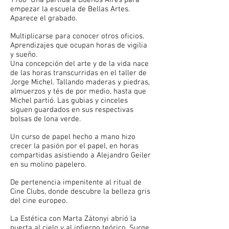
1988 Una partida a Buenos Aires para
empezar la escuela de Bellas Artes.
Aparece el grabado.
Multiplicarse para conocer otros oficios.
Aprendizajes que ocupan horas de vigilia
y sueño.
Una concepción del arte y de la vida nace
de las horas transcurridas en el taller de
Jorge Michel. Tallando maderas y piedras,
almuerzos y tés de por medio, hasta que
Michel partió. Las gubias y cinceles
siguen guardados en sus respectivas
bolsas de lona verde.
Un curso de papel hecho a mano hizo
crecer la pasión por el papel, en horas
compartidas asistiendo a Alejandro Geiler
en su molino papelero.
De pertenencia impenitente al ritual de
Cine Clubs, donde descubre la belleza gris
del cine europeo.
La Estética con Marta Zátonyi abrió la
puerta al cielo y al infierno teórico. Surge