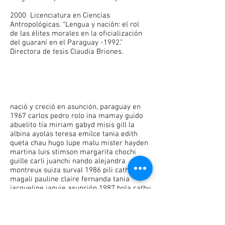
2000 Licenciatura en Ciencias
Antropológicas. “Lengua y nación: el rol
de las élites morales en la oficialización
del guaraní en el Paraguay -1992.”
Directora de tesis Claudia Briones.
nació y creció en asunción, paraguay en
1967 carlos pedro rolo ina mamay guido
abuelito tía miriam gabyd misis gill la
albina ayolas teresa emilce tania edith
queta chau hugo lupe malu mister hayden
martina luis stimson margarita chochi
guille carli juanchi nando alejandra
montreux suiza surval 1986 pili catherine
magali pauline claire fernanda tania
jacqueline jaquie asunción 1987 hola cathy
chau abuelito lívio jorge juancarlos rosa
chambers buenos aires 1988 gunulf bellas
artes grabado santa ana gaby julio
gustavito michel bettu carolina javier