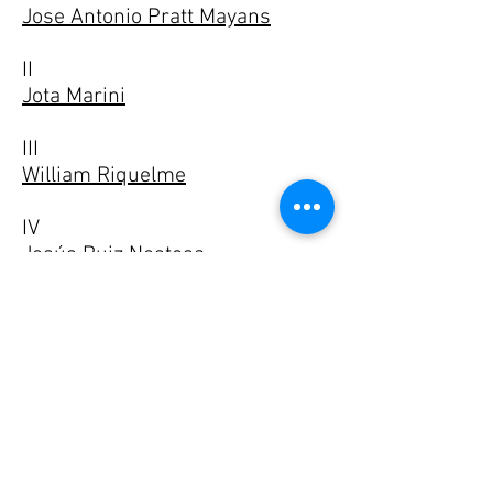
Jose Antonio Pratt Mayans
II
Jota Marini
III
William Riquelme
IV
Jesús Ruiz Nestosa
V
Osvaldo González Real
VI
Agustín Núñez
VII